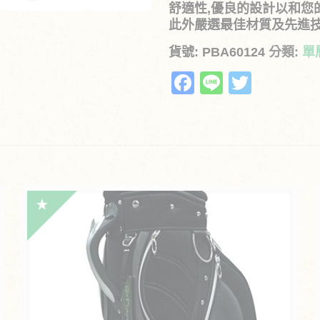
舒適性,優良的設計以和您
此外嚴選最佳材質及先進
貨號:
PBA60124
分類:
單
Facebook
Line
Twitte