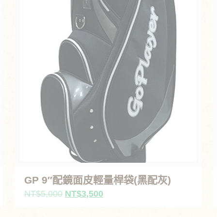
GP 9″配鏡面皮輕量桿袋(黑配灰)
原
目
NT$
5,000
NT$
3,500
始
前
價
價