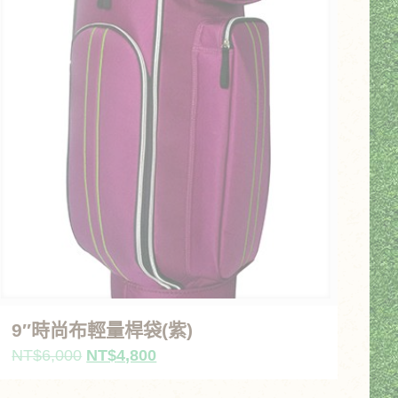
9″時尚布輕量桿袋(紫)
原
目
NT$
6,000
NT$
4,800
始
前
價
價