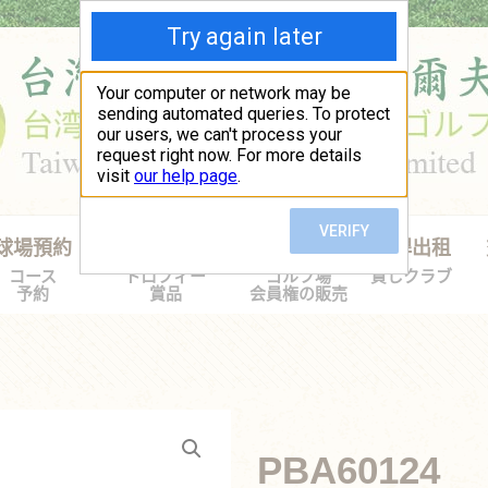
球場預約
水晶獎盃禮品
球證買賣
球桿出租
コース
トロフィー
ゴルフ場
貸しクラブ
予約
賞品
会員権の販売
PBA60124