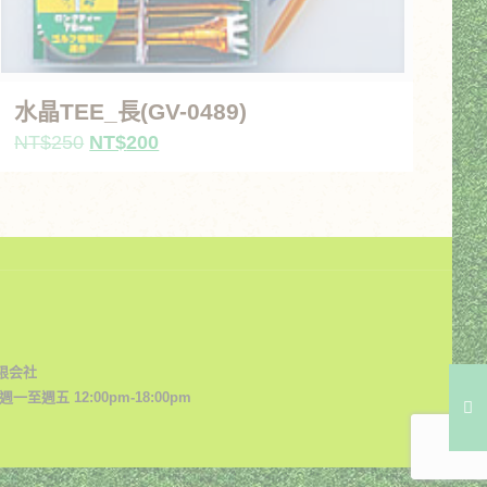
水晶TEE_長(GV-0489)
原
目
NT$
250
NT$
200
始
前
價
價
格：
格：
NT$250。
NT$200。
限会社
一至週五 12:00pm-18:00pm