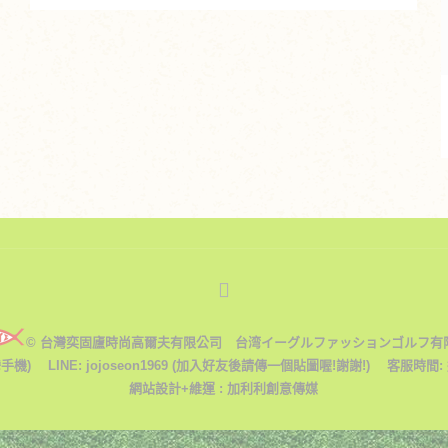
始
前
價
價
格：
格：
NT$120。
NT$84。
© 台灣奕固廬時尚高爾夫有限公司 台湾イーグルファッションゴルフ有
台灣手機) LINE: jojoseon1969 (加入好友後請傳一個貼圖喔!謝謝!) 客服時間: 週
網站設計+維運 :
加利利創意傳媒