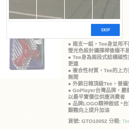
原
目
NT$
140
NT$
200
始
前
價
價
產品特點:
格：
格
● 兩支一組，Tee身並用
NT$200。
NT
瑩光色設計讓揮桿後極不
● Tee身為兩段式結構
更遠
● 複合性材質，Tee的
無間
● 外銷日韓頂級Tee，普
● GoPlayer台灣品
以最平實價位供應消費者
● 品牌LOGO精神敘述 
艱難向上提升加油
貨號:
GTO10052
分類:
T