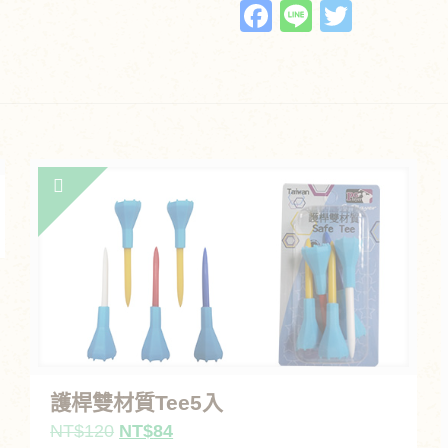
Facebook
Line
Twitte
護桿雙材質Tee5入
原
目
NT$
120
NT$
84