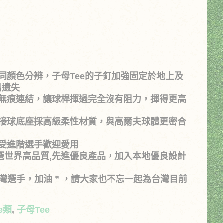
：
不同顏色分辨，子母Tee的子釘加強固定於地上及
$140。
易遺失
磁性無痕連結，讓球桿揮過完全沒有阻力，揮得更高
上方接球底座採高級柔性材質，與高爾夫球體更密合
遍受進階選手歡迎愛用
牌，嚴選世界高品質,先進優良產品，加入本地優良設計
“台灣選手，加油 ” ，請大家也不忘一起為台灣目前
ee類
,
子母Tee