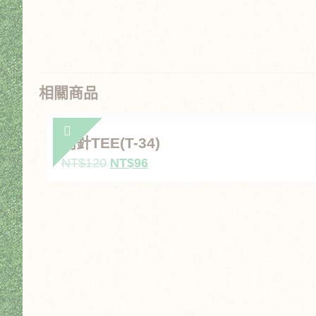
相關商品
別針TEE(T-34)
原
目
NT$
120
NT$
96
始
前
價
價
格：
格：
NT$120。
NT$96。