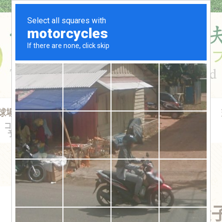
球場預約
水晶獎盃禮品
球證買賣
球桿出租
コース
トロフィー
ゴルフ場
貸しクラブ
予約
賞品
会員権の販売
GP高低分段子