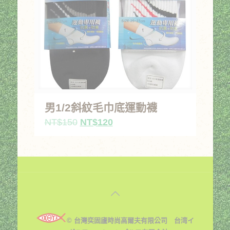
男1/2斜紋毛巾底運動襪
原
目
NT$
150
NT$
120
始
前
價
價
格：
格：
NT$150。
NT$120。
© 台灣奕固廬時尚高爾夫有限公司 台湾イ