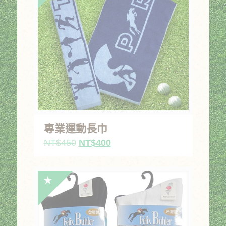
專業運動長巾
原
目
NT$
450
NT$
400
始
前
價
價
格：
格：
NT$450。
NT$400。