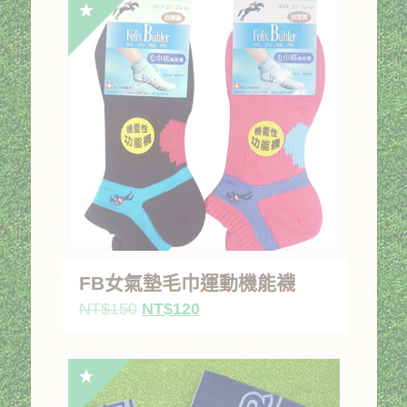
FB女氣墊毛巾運動機能襪
原
目
NT$
150
NT$
120
始
前
價
價
格：
格：
NT$150。
NT$120。