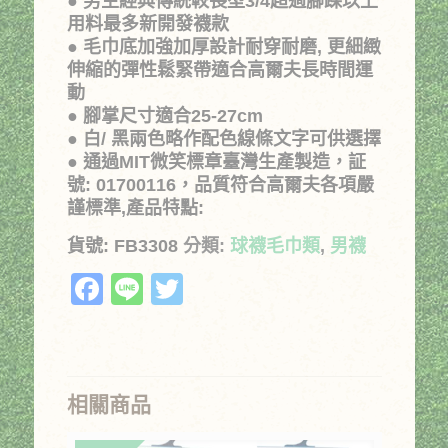
● 男生經典傳統較長型3/4超過腳踝以上
用料最多新開發襪款
● 毛巾底加強加厚設計耐穿耐磨, 更細緻
伸縮的彈性鬆緊帶適合高爾夫長時間運
動
● 腳掌尺寸適合25-27cm
● 白/ 黑兩色略作配色線條文字可供選擇
● 通過MIT微笑標章臺灣生產製造，証
號: 01700116，品質符合高爾夫各項嚴
謹標準,產品特點:
貨號:
FB3308
分類:
球襪毛巾類
,
男襪
Facebook
Line
Twitter
相關商品