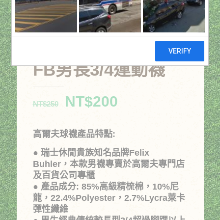
FB男長3/4運動襪
原
目
NT$
200
NT$
250
始
前
價
價
高爾夫球襪產品特點:
格：
格：
● 瑞士休閒貴族知名品牌Felix
NT$250。
NT$200。
Buhler，本款男襪專賣於高爾夫專門店
及百貨公司專櫃
● 產品成分: 85%高級精梳棉，10%尼
龍，22.4%Polyester，2.7%Lycra萊卡
彈性纖維