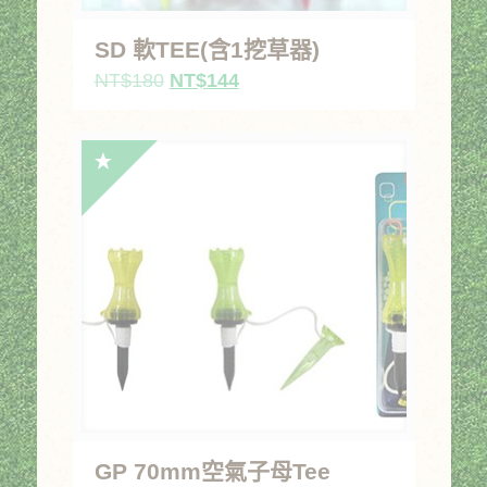
SD 軟TEE(含1挖草器)
原
目
NT$
180
NT$
144
始
前
價
價
格：
格：
NT$180。
NT$144。
GP 70mm空氣子母Tee