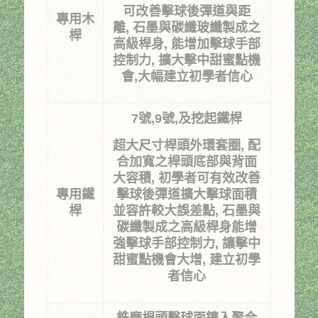
可改善擊球後彈道與距
專用木
離
,
石墨與碳纖玻纖製成之
桿
高級桿身
,
能增加擊球手部
控制力
,
擴大擊中甜蜜點機
會
,
大幅建立初學者信心
7
號
,9
號
,
及挖起鐵桿
超大尺寸桿頭外環套圈, 配
合加寬之桿頭底部與背面
大容積
,
初學者可有效改善
專用鐵
擊球後彈道擴大擊球面積
桿
並容許較大誤差點
,
石墨與
碳纖製成之高級桿身能增
強擊球手部控制力
,
讓擊中
甜蜜點機會大增
,
建立初學
者信心