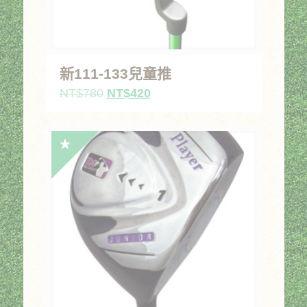
新111-133兒童推
原
目
NT$
780
NT$
420
始
前
價
價
格：
格：
NT$780。
NT$420。