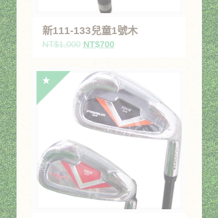
新111-133兒童1號木
原
目
NT$
1,000
NT$
700
始
前
價
價
格：
格：
NT$1,000。
NT$700。