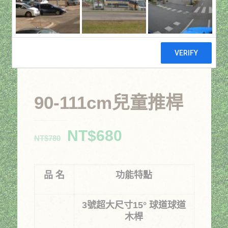
90-111cm兒童推桿
原
目
NT$
680
NT$
780
始
前
價
價
品 名
功能特點
格：
格：
NT$780。
NT$680。
3
號超大尺寸
15
° 球道球道
木桿