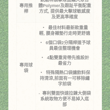
銑磨桿頭擊球面鑲入聚合
專用推
體
Polymer
及跟趾平衡配重
桿
方式
,
提供最大擊球敏感度
及更高準確度
‧ 最佳材料最新款重量
輕
,
腰身襯墊行走時更舒適
‧
6
個口袋
2
分隔桿道予球
員最佳整理機會
‧
4
點雙重背帶先進設計
最省力
專用球
袋
‧ 特殊隔熱口袋讓飲料保
持清涼,前面有一可移除繡
字前袋
‧
專利雙面快速拉鍊大側袋
系統取物方便不易掉入底
部