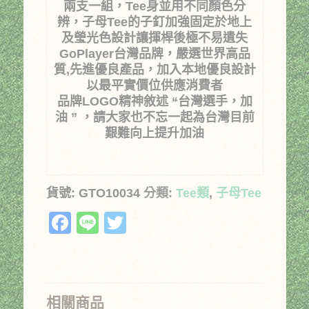
兩支一組，Tee身並用不同顏色分
辨，子母Tee的子釘加強固定於地上
及瑩光色設計讓揮桿後極不易遺失
GoPlayer台灣品牌，嚴選世界高品
質,先進優良產品，加入本地優良設計
以最平實價位供應消費者
品牌LOGO精神敘述 “台灣選手，加
油 ” ，請大家也不忘一起為台灣目前
艱難向上提升加油
貨號:
GTO10034
分類:
Tee類
,
子母Tee
Facebook
Line
Twitter
相關商品