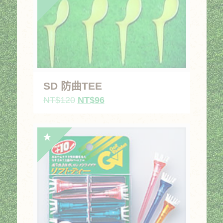
NT$220。
NT$176。
SD 防曲TEE
原
目
NT$
120
NT$
96
始
前
價
價
格：
格：
NT$120。
NT$96。