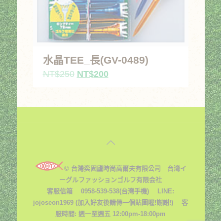
水晶TEE_長(GV-0489)
原
目
NT$
250
NT$
200
始
前
價
價
格：
格：
NT$250。
NT$200。
© 台灣奕固廬時尚高爾夫有限公司 台湾イ
ーグルファッションゴルフ有限会社
客服信箱
0958-539-538(台灣手機) LINE:
jojoseon1969 (加入好友後請傳一個貼圖喔!謝謝!) 客
服時間: 週一至週五 12:00pm-18:00pm