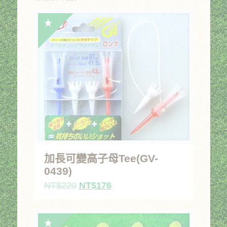
加長可變高子母Tee(GV-
0439)
原
目
NT$
220
NT$
176
始
前
價
價
格：
格：