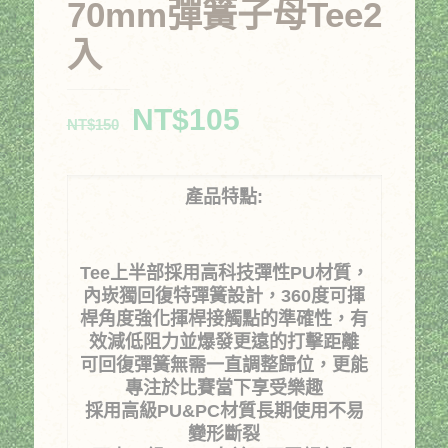
70mm彈簧子母Tee2
入
原
目
NT$
105
NT$
150
始
前
價
價
產品特點:
格：
格：
NT$150。
NT$105。
Tee上半部採用高科技彈性PU材質，
內崁獨回復特彈簧設計，360度可揮
桿角度強化揮桿接觸點的準確性，有
效減低阻力並爆發更遠的打擊距離
可回復彈簧無需一直調整歸位，更能
專注於比賽當下享受樂趣
採用高級PU&PC材質長期使用不易
變形斷裂