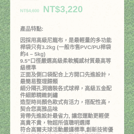
原
目
NT$
3,220
NT$
4,600
始
前
價
價
產品特點:
格：
格：
因採用高級尼龍布，是最輕量的多功能
NT$4,600。
NT$3,220。
桿袋只有3.2kg (一般市售PVC/PU桿袋
約4 – 5kg)
9.5”口徑嚴選高級柔軟觸感材質最高等
級標準
正面及側口袋配合上方開口先進設計，
最簡易整理歸類
細分隔孔洞適裝各式球桿，高級五金配
件細節精緻刺繡
造型時尚顏色款式有活力，搭配性高，
契合您高雅品味
背帶先進設計最省力, 讓您運動更輕便
高貴不貴，物超所值聰明選擇
符合高爾夫球活動嚴謹標準,創新技術優