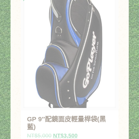
GP 9″配鏡面皮輕量桿袋(黑
藍)
原
目
NT$
5,000
NT$
3,500