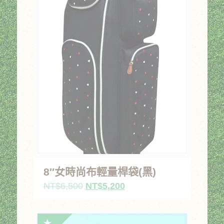
8″女時尚布輕量桿袋(黑)
原
目
NT$
6,500
NT$
5,200
始
前
價
價
格：
格：