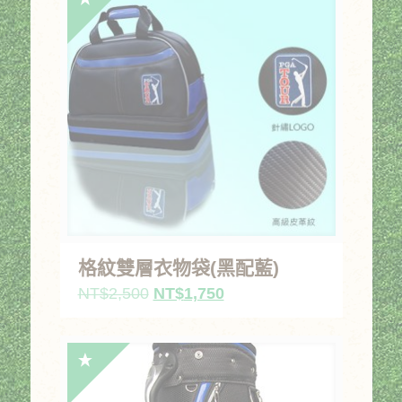
NT$6,500。
NT$5,200。
格紋雙層衣物袋(黑配藍)
原
目
NT$
2,500
NT$
1,750
始
前
價
價
格：
格：
NT$2,500。
NT$1,750。