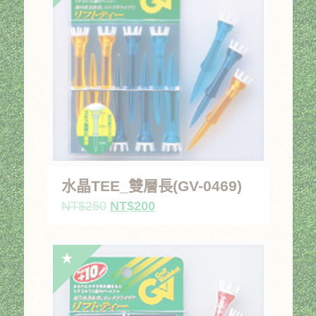
水晶TEE_雙層長(GV-0469)
原
目
NT$
250
NT$
200
始
前
價
價
格：
格：
NT$250。
NT$200。