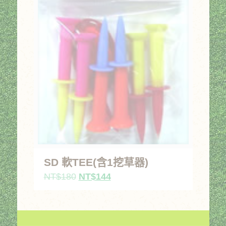
SD 軟TEE(含1挖草器)
原
目
NT$
180
NT$
144
始
前
價
價
格：
格：
NT$180。
NT$144。