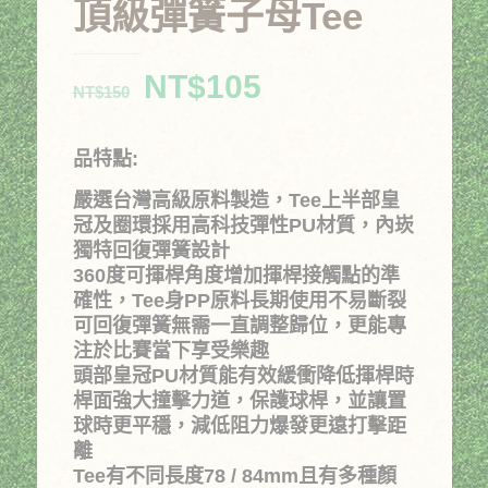
頂級彈簧子母Tee
原
目
NT$
105
NT$
150
始
前
價
價
品特點:
格：
格：
嚴選台灣高級原料製造，Tee上半部皇
NT$150。
NT$105。
冠及圈環採用高科技彈性PU材質，內崁
獨特回復彈簧設計
360度可揮桿角度增加揮桿接觸點的準
確性，Tee身PP原料長期使用不易斷裂
可回復彈簧無需一直調整歸位，更能專
注於比賽當下享受樂趣
頭部皇冠PU材質能有效緩衝降低揮桿時
桿面強大撞擊力道，保護球桿，並讓置
球時更平穩，減低阻力爆發更遠打擊距
離
Tee有不同長度78 / 84mm且有多種顏