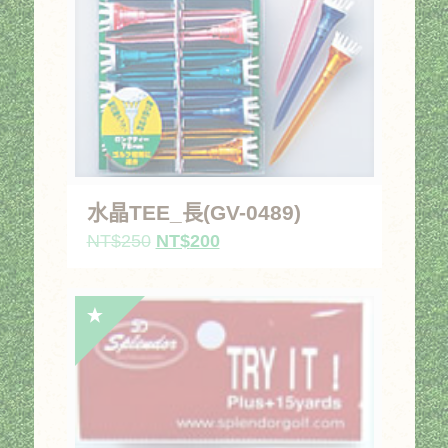
水晶TEE_長(GV-0489)
原
目
NT$
250
NT$
200
始
前
價
價
格：
格：
NT$250。
NT$200。