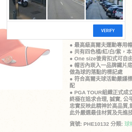
原
目
NT$
560
NT$
800
始
前
價
價
產品特點:
格：
格
● 最高級高爾夫運動專用帽，
NT$800。
NT
● 共有四色橘/紅/白/紫
● One size後背扣式可
● 帽舌內崁入一品牌鐵片
做為球的落點的標記處
● 符合高爾夫球活動嚴謹
配
● PGA TOUR組織正式
終極在追求合理, 誠實, 公
忠實反映此精神於高品質,
此外嚴選最佳材質及先進
貨號:
PHE10132
分類:
球