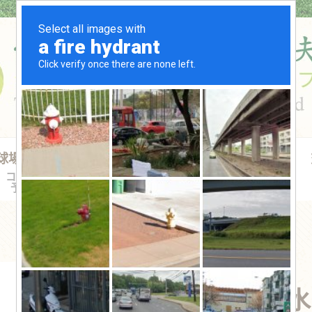
球場預約
水晶獎盃禮品
球證買賣
球桿出租
コース
トロフィー
ゴルフ場
貸しクラブ
予約
賞品
会員権の販売
雙斜紋防潑水