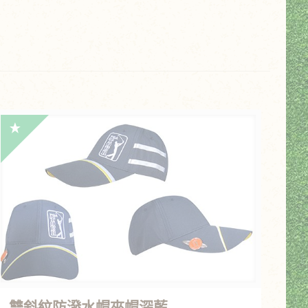
r
雙斜紋防潑水帽夾帽深藍