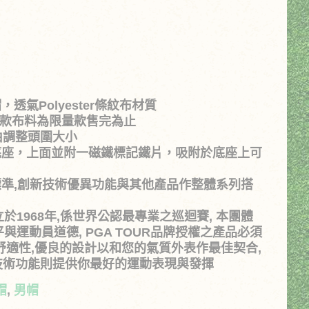
：
透氣Polyester條紋布材質
$560。
，本款布料為限量款售完為止
自由調整頭圍大小
底座，上面並附一磁鐵標記鐵片，吸附於底座上可
標準,創新技術優異功能與其他產品作整體系列搭
成立於1968年,係世界公認最專業之巡迴賽, 本團體
平與運動員道德, PGA TOUR品牌授權之產品必須
舒適性,優良的設計以和您的氣質外表作最佳契合,
技術功能則提供你最好的運動表現與發揮
帽
,
男帽