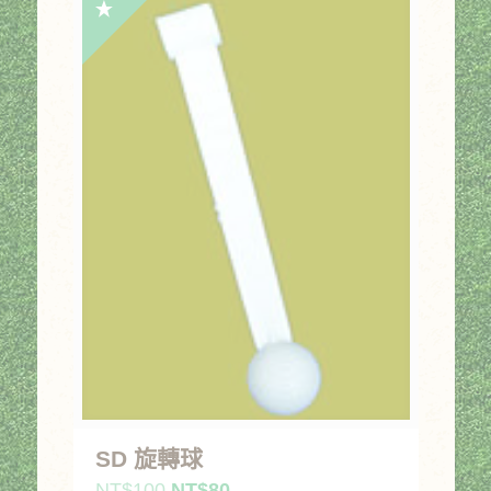
格：
格：
NT$1,200。
NT$960。
SD 旋轉球
原
目
NT$
100
NT$
80