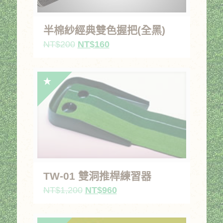
半棉紗經典雙色握把(全黑)
原
目
NT$
200
NT$
160
始
前
價
價
格：
格：
NT$200。
NT$160。
TW-01 雙洞推桿練習器
原
目
NT$
1,200
NT$
960
始
前
價
價