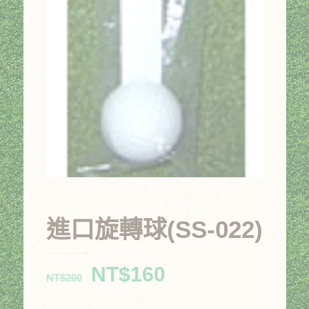
進口旋轉球(SS-022)
原
目
NT$
160
NT$
200
始
前