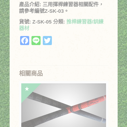
價
價
產品介紹: 三用揮桿練習器相關配件，
格：
格：
請參考編號Z-SK-03。
NT$200。
NT$160。
貨號:
Z-SK-05
分類:
推桿練習器/訓練
器材
Facebook
Line
Twitter
相關商品