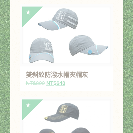
雙斜紋防潑水帽夾帽灰
原
目
NT$
800
NT$
640
始
前
價
價
格：
格：
NT$800。
NT$640。