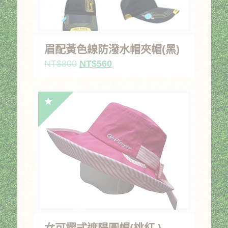
眉配黃色線防潑水帽夾帽(黑)
原
目
NT$
800
NT$
560
始
前
價
價
格：
格：
NT$800。
NT$560。
女可摺式遮陽圓帽(桃紅 )