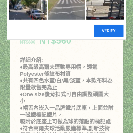
眉配紅色線防潑水帽
夾帽(白)
原
目
NT$
560
NT$
800
始
前
價
價
詳細介紹:
格：
格：
♦最高級高爾夫運動專用帽，透氣
Polyester條紋布材質
NT$800。
NT$560。
♦共有四色水藍/白/黑/淡藍，本款布料為
限量款售完為止
♦One size後背扣式可自由調整頭圍大
小
♦帽舌內崁入一品牌鐵片底座，上面並附
一磁鐵標記鐵片，
吸附於底座上可做為球的落點的標記處
♦符合高爾夫球活動嚴謹標準,創新技術