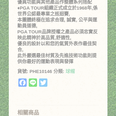
優異功能與其他產品作整體系列搭配
♦PGA TOUR組織正式成立於1968年,係
世界公認最專業之巡迴賽,
本團體終極在追求合理, 誠實, 公平與運
動員道德,
PGA TOUR品牌授權之產品必須忠實反
映此精神於高品質,舒適性,
優良的設計以和您的氣質外表作最佳契
合,
此外嚴選最佳材質及先進技術功能則提
供你最好的運動表現與發揮
貨號:
PHE10146
分類:
球帽
Facebook
Line
Twitter
相關商品