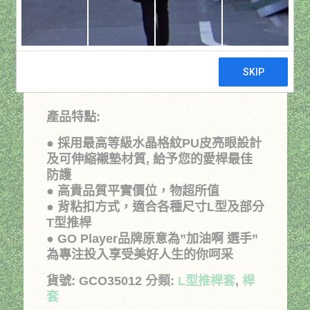
水晶PU推桿套L(白)
原
目
NT$
266
NT$
380
始
前
價
價
產品特點:
格：
格：
● 採用最高等級水晶格紋PU皮亮眼設計
NT$380。
NT$266。
及可伸縮襯墊材質, 給予您的愛桿最佳
防護
● 高貴品質平實價位，物超所值
● 背粘扣方式，適合各種尺寸L型及部分
T型推桿
● GO Player品牌原意為”加油啊 選手”
為專注投入享受美好人生的你呵采
貨號:
GCO35012
分類:
L型推桿套
,
桿
套