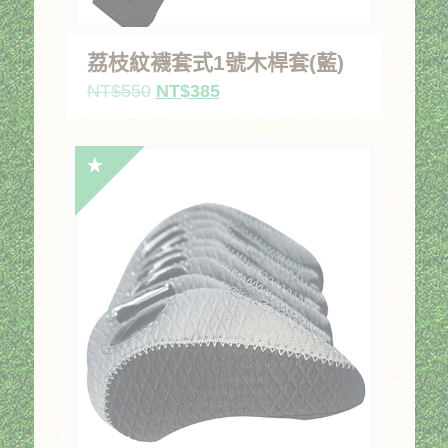
荔枝紋襪套式1號木桿套(藍)
原
目
NT$
550
NT$
385
始
前
價
價
格：
格：
NT$550。
NT$385。