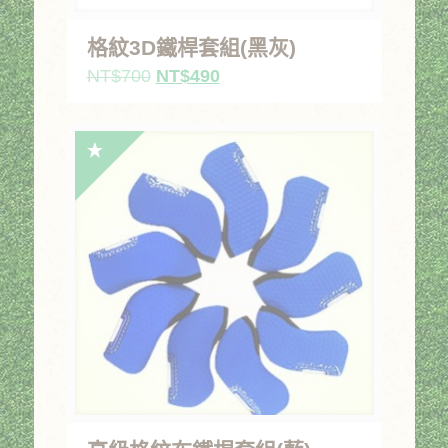
格紋3D鐵桿套組(黑灰)
原
目
NT$
700
NT$
490
始
前
價
價
格：
格：
NT$700。
NT$490。