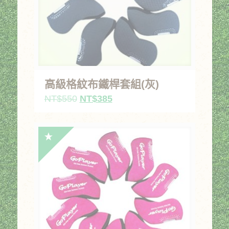
高級格紋布鐵桿套組(灰)
原
目
NT$
550
NT$
385
始
前
價
價
格：
格：
NT$550。
NT$385。