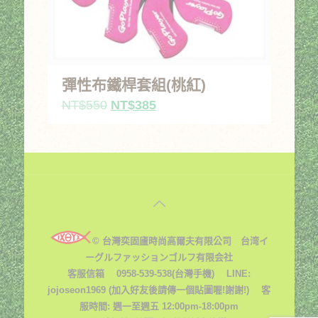
彈性布鐵桿套組(桃紅)
原
目
NT$
550
NT$
385
始
前
價
價
格：
格：
NT$550。
NT$385。
© 台灣奕固廬時尚高爾夫有限公司 台湾イ
ーグルファッションゴルフ有限会社
客服信箱
0958-539-538(台灣手機) LINE:
jojoseon1969 (加入好友後請傳一個貼圖喔!謝謝!) 客
服時間: 週一至週五 12:00pm-18:00pm