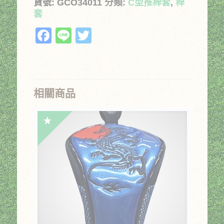
貨號:
GCO34011
分類:
C型推桿套
,
桿
套
Facebook
Line
Twitter
相關商品