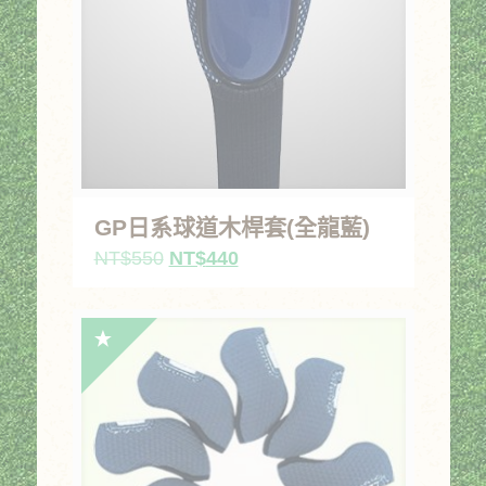
GP日系球道木桿套(全龍藍)
原
目
NT$
550
NT$
440
始
前
價
價
格：
格：
NT$550。
NT$440。