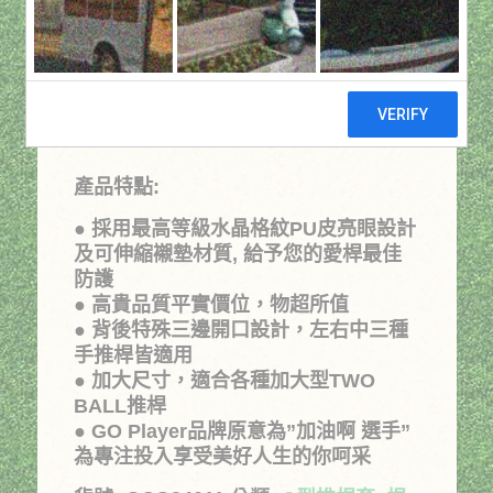
(黑)
原
目
NT$
266
NT$
380
始
前
價
價
產品特點:
格：
格：
● 採用最高等級水晶格紋PU皮亮眼設計
NT$380。
NT$266。
及可伸縮襯墊材質, 給予您的愛桿最佳
防護
● 高貴品質平實價位，物超所值
● 背後特殊三邊開口設計，左右中三種
手推桿皆適用
● 加大尺寸，適合各種加大型TWO
BALL推桿
● GO Player品牌原意為”加油啊 選手”
為專注投入享受美好人生的你呵采