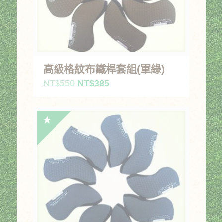
高級格紋布鐵桿套組(軍綠)
原
目
NT$
550
NT$
385
始
前
價
價
格：
格：
NT$550。
NT$385。