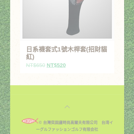
日系襪套式1號木桿套(招財貓
紅)
原
目
NT$
650
NT$
520
始
前
價
價
格：
格：
NT$650。
NT$520。
© 台灣奕固廬時尚高爾夫有限公司 台湾イ
ーグルファッションゴルフ有限会社