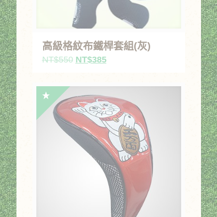
高級格紋布鐵桿套組(灰)
原
目
NT$
550
NT$
385
始
前
價
價
格：
格：
NT$550。
NT$385。