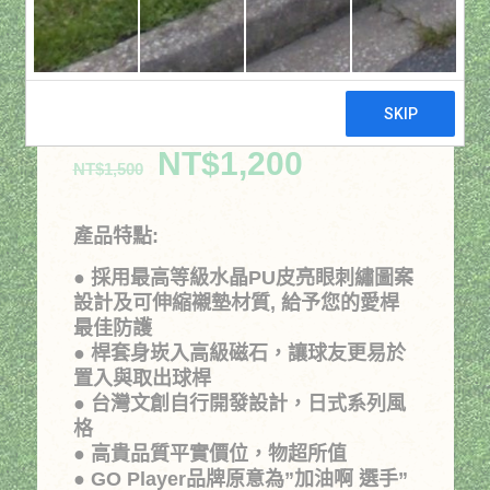
日系磁鐵1號木桿套
(招財貓金)
原
目
NT$
1,200
NT$
1,500
始
前
價
價
產品特點:
格：
格：
● 採用最高等級水晶PU皮亮眼刺繡圖案
NT$1,500。
NT$1,200。
設計及可伸縮襯墊材質, 給予您的愛桿
最佳防護
● 桿套身崁入高級磁石，讓球友更易於
置入與取出球桿
● 台灣文創自行開發設計，日式系列風
格
● 高貴品質平實價位，物超所值
● GO Player品牌原意為”加油啊 選手”