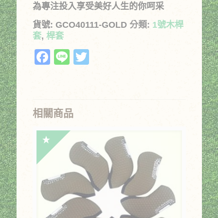
為專注投入享受美好人生的你呵采
貨號:
GCO40111-GOLD
分類:
1號木桿
套
,
桿套
Facebook
Line
Twitter
相關商品