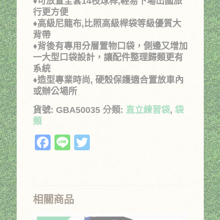
♦可放置全套14枝球桿,輕易下場出國旅
行更方便
♦高級尼龍布,比照高級桿袋等級優質大
背帶
♦背後有專用分層置物口袋，側邊又增加
一大型口袋設計，讓配件整理歸類更有
系統
♦造型專業時尚, 硬殼保護適合置放車內
或辦公場所
貨號:
GBA50035
分類:
直立練習袋
,
袋
類
Facebook
Line
Twitter
相關商品