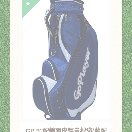
GP 9″配鏡面皮輕量桿袋(藍配