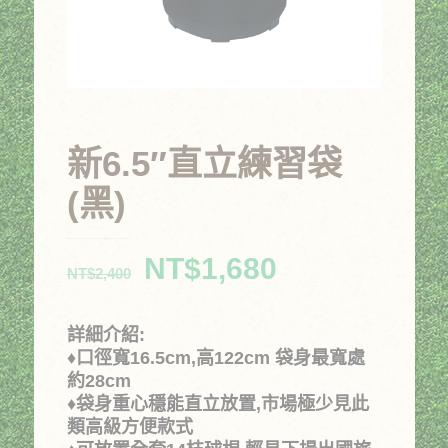
新6.5″直立練習袋
(黑)
原
目
NT$
1,680
NT$
2,400
始
前
價
價
詳細介紹:
格：
格：
♦口徑寬16.5cm,高122cm 袋身最寬處
約28cm
NT$2,400。
NT$1,680。
♦袋身重心穩能直立放置,市場極少見此
類高級方便款式