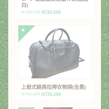
白)
原
目
NT$
5,000
NT$
3,500
始
前
價
價
格：
格：
NT$5,000。
NT$3,500。
上掀式經典拉桿衣物袋(全黑)
原
目
NT$
3,000
NT$
2,100
始
前
價
價