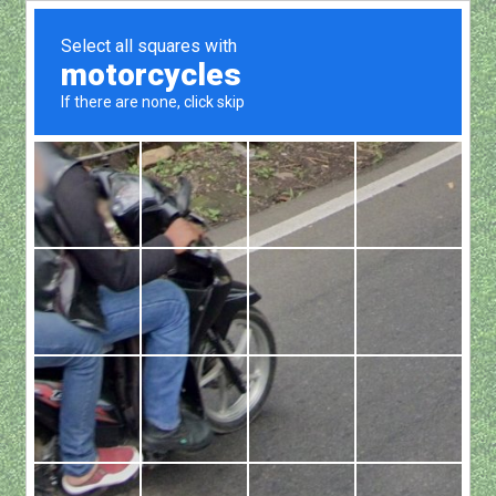
Show all
撈球器
原
目
NT$
640