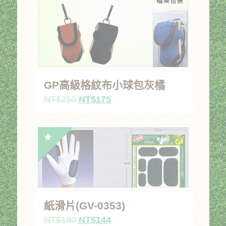
GP高級格紋布小球包灰橘
原
目
NT$
250
NT$
175
始
前
價
價
格：
格：
NT$250。
NT$175。
紙滑片(GV-0353)
原
目
NT$
180
NT$
144