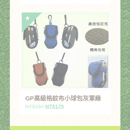
始
前
價
價
格：
格：
NT$180。
NT$144。
GP高級格紋布小球包灰軍綠
原
目
NT$
250
NT$
175
始
前
價
價
格：
格：