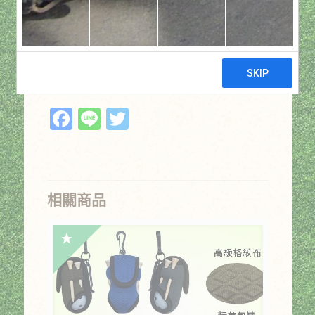
NT$
800
始
前
價
價
產品介紹: 長度12呎，不再怕球入水
格：
格：
溏。
NT$800。
NT$640。
貨號:
Z-SD-032
分類:
小配件類
Facebook
Line
Twitter
相關商品