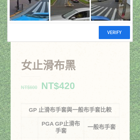
女止滑布黑
原
目
NT$
420
NT$
600
始
前
價
價
GP
止滑布手套與一般布手套比較
格：
格：
NT$600。
NT$420。
PGA GP
止滑布
一般布手套
手套