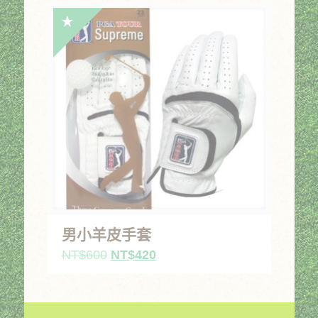
價
價
格：
格：
NT$600。
NT$420。
男小羊皮手套
原
目
NT$
600
NT$
420
始
前
價
價
格：
格：