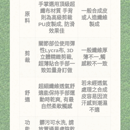
手掌選用頂級超
纖布材質 手背
一般合成皮
原
則為高級剪裁
或人造纖維
料
PU皮製成, 防滑
製成
效果佳
關節部位使用彈
性Lycra布, 3D
一般纖維厚
剪
立體精緻剪裁,
薄不一,觸
裁
超薄貼合手部一
感較不一致
致如量身訂做
若未經透氣
超細纖維透氣舒
處理之合成
舒
適能保持手部運
皮容易因流
適
動時乾爽, 有最
汗感到潮濕
自然柔軟觸感
不適
功
髒污可水洗, 請
能
放置通風處陰乾