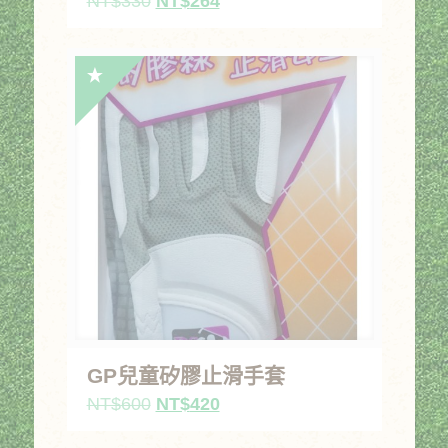
原
目
NT$
330
NT$
264
始
前
價
價
格：
格：
NT$330。
NT$264。
GP兒童矽膠止滑手套
原
目
NT$
600
NT$
420
始
前