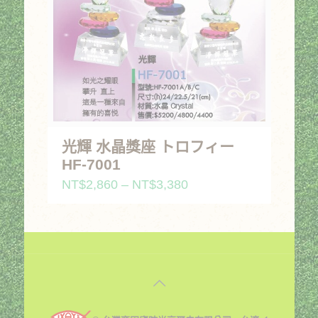
光輝 水晶獎座 トロフィー
HF-7001
價
NT$
2,860
–
NT$
3,380
格
範
圍：
NT$2,860
到
NT$3,380