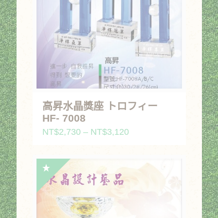
高昇水晶獎座 トロフィー
HF- 7008
價
NT$
2,730
–
NT$
3,120
格
範
圍：
NT$2,730
到
NT$3,120