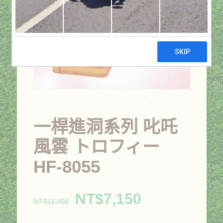
一桿進洞系列 叱吒
風雲 トロフィー
HF-8055
原
目
NT$
7,150
NT$
11,000
始
前