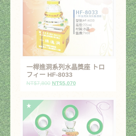
一桿進洞系列水晶獎座 トロ
フィー HF-8033
原
目
NT$
7,800
NT$
5,070
始
前
價
價
格：
格：
NT$7,800。
NT$5,070。