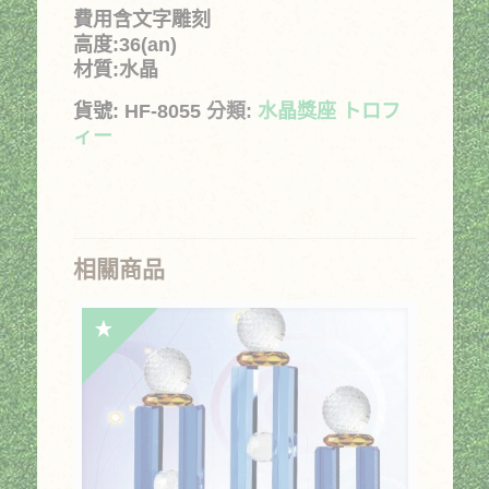
價
價
費用含文字雕刻
格：
格：
高度:36(an)
材質:水晶
NT$11,000。
NT$7,150。
貨號:
HF-8055
分類:
水晶獎座 トロフ
ィー
相關商品