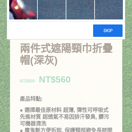
兩件式遮陽頸巾折疊
帽(深灰)
原
目
NT$
560
NT$
800
始
前
價
價
產品特點:
格：
格：
● 選擇最佳原材料 超薄, 彈性可呼吸式
NT$800。
NT$560。
先進材質 超透氣不易因排汗發臭, 髒污
可機器清洗
● 魔鬼氈方便拆卸, 保護頸部避免長時間