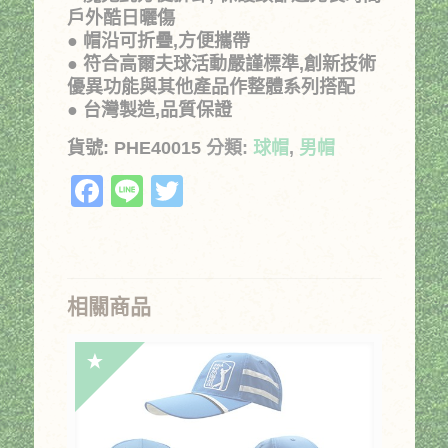
戶外酷日曬傷
● 帽沿可折疊,方便攜帶
● 符合高爾夫球活動嚴謹標準,創新技術
優異功能與其他產品作整體系列搭配
● 台灣製造,品質保證
貨號:
PHE40015
分類:
球帽
,
男帽
Facebook
Line
Twitter
相關商品