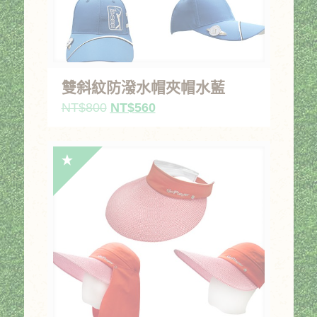
雙斜紋防潑水帽夾帽水藍
原
目
NT$
800
NT$
560
始
前
價
價
格：
格：
NT$800。
NT$560。