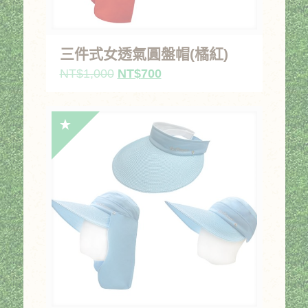
三件式女透氣圓盤帽(橘紅)
原
目
NT$
1,000
NT$
700
始
前
價
價
格：
格：
NT$1,000。
NT$700。