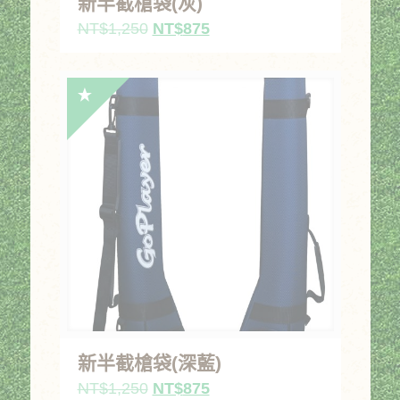
新半截槍袋(灰)
原
目
NT$
1,250
NT$
875
始
前
價
價
格：
格：
NT$1,250。
NT$875。
新半截槍袋(深藍)
原
目
NT$
1,250
NT$
875