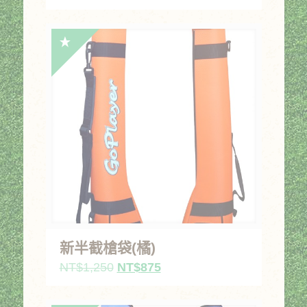
始
前
價
價
格：
格：
NT$1,250。
NT$875。
新半截槍袋(橘)
原
目
NT$
1,250
NT$
875
始
前
價
價