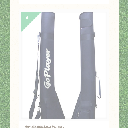
始
前
價
價
格：
格：
NT$1,250。
NT$875。