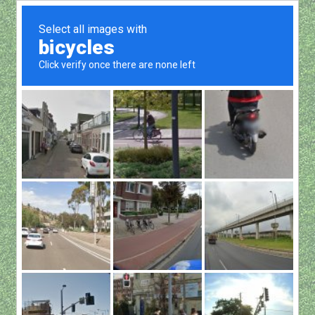
依
顯示所有 8 筆結果
最
新
項
目
排
序