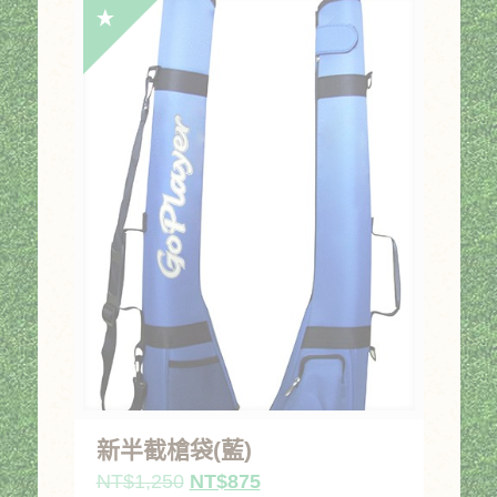
格：
格：
NT$1,250。
NT$875。
新半截槍袋(藍)
原
目
NT$
1,250
NT$
875