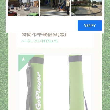
時尚布半截槍袋(黑)
原
目
NT$
1,250
NT$
875
始
前
價
價
格：
格：
NT$1,250。
NT$875。