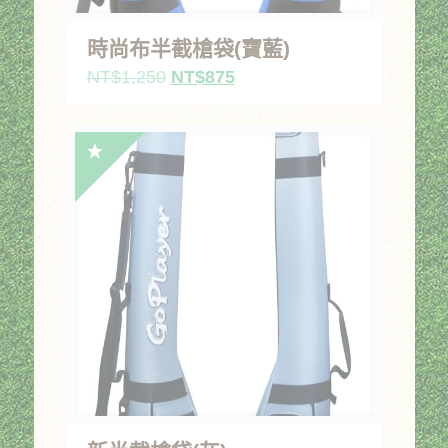
時尚布半截槍袋(寶藍)
原
目
NT$
1,250
NT$
875
始
前
價
價
格：
格：
NT$1,250。
NT$875。